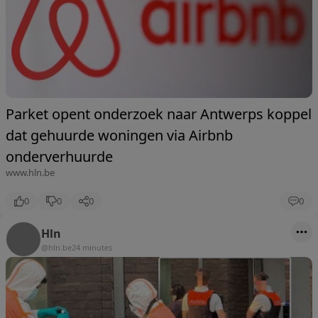
Parket opent onderzoek naar Antwerps koppel
dat gehuurde woningen via Airbnb
onderverhuurde
www.hln.be
0
0
0
0
Hln
@hln.be
24 minutes