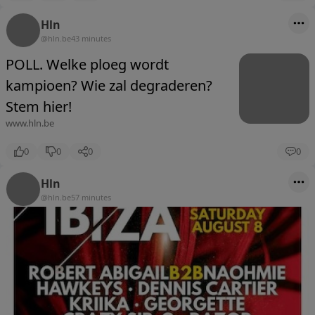
Hln
@hln.be
43 minutes
POLL. Welke ploeg wordt
kampioen? Wie zal degraderen?
Stem hier!
www.hln.be
0
0
0
0
Hln
@hln.be
57 minutes