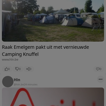
Raak Emelgem pakt uit met vernieuwde
Camping Knuffel
www.hln.be
0
0
0
0
Hln
@hln.be
24 minutes