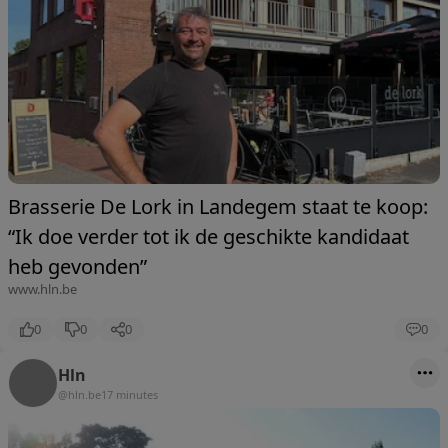
Brasserie De Lork in Landegem staat te koop:
“Ik doe verder tot ik de geschikte kandidaat
heb gevonden”
www.hln.be
0
0
0
0
Hln
@hln.be
17 minutes