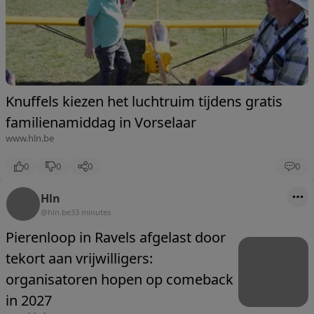
Knuffels kiezen het luchtruim tijdens gratis
familienamiddag in Vorselaar
www.hln.be
0
0
0
0
Hln
@hln.be
33 minutes
Pierenloop in Ravels afgelast door
tekort aan vrijwilligers:
organisatoren hopen op comeback
in 2027