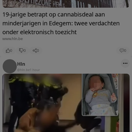
19-jarige betrapt op cannabisdeal aan
minderjarigen in Edegem: twee verdachten
onder elektronisch toezicht
www.hln.be
0
0
0
0
Hln
@hln.be
1 hour