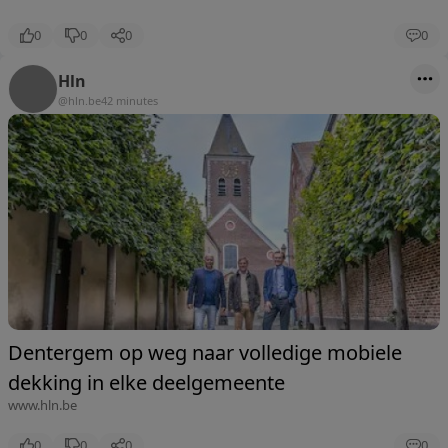
0
0
0
0
Hln
@hln.be
42 minutes
Dentergem op weg naar volledige mobiele
dekking in elke deelgemeente
www.hln.be
0
0
0
0