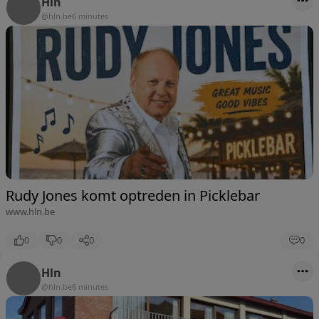
Hln
@hln.be
6 minutes
Rudy Jones komt optreden in Picklebar
www.hln.be
0
0
0
0
Hln
@hln.be
6 minutes