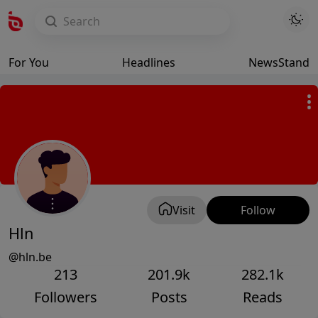
For You
Headlines
NewsStand
Visit
Follow
Hln
@hln.be
213
201.9k
282.1k
Followers
Posts
Reads