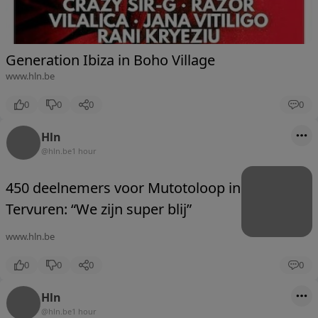
Generation Ibiza in Boho Village
www.hln.be
0
0
0
0
Hln
@hln.be
1 hour
450 deelnemers voor Mutotoloop in
Tervuren: “We zijn super blij”
www.hln.be
0
0
0
0
Hln
@hln.be
1 hour