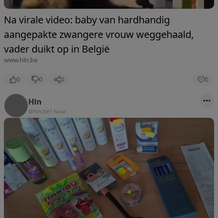
Na virale video: baby van hardhandig
aangepakte zwangere vrouw weggehaald,
vader duikt op in België
www.hln.be
0
0
0
0
Hln
@hln.be
1 hour