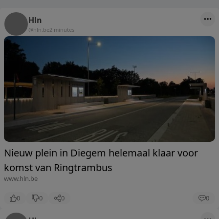
Hln
@hln.be
2 minutes
Nieuw plein in Diegem helemaal klaar voor
komst van Ringtrambus
www.hln.be
0
0
0
0