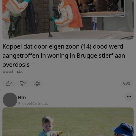
Koppel dat door eigen zoon (14) dood werd
aangetroffen in woning in Brugge stierf aan
overdosis
www.hln.be
0
0
0
0
Hln
@hln.be
30 minutes