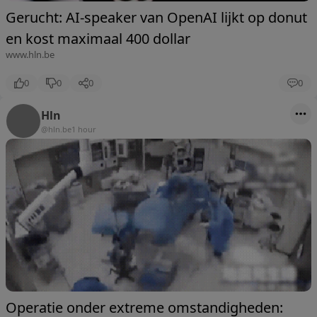
Gerucht: AI-speaker van OpenAI lijkt op donut
en kost maximaal 400 dollar
www.hln.be
0
0
0
0
Hln
@hln.be
1 hour
Operatie onder extreme omstandigheden: