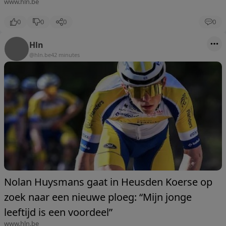
www.hln.be
0
0
0
0
Hln
@hln.be
42 minutes
Nolan Huysmans gaat in Heusden Koerse op
zoek naar een nieuwe ploeg: “Mijn jonge
leeftijd is een voordeel”
www.hln.be