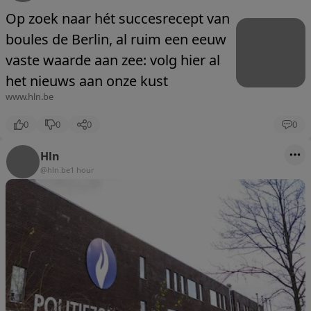
Op zoek naar hét succesrecept van
boules de Berlin, al ruim een eeuw
vaste waarde aan zee: volg hier al
het nieuws aan onze kust
www.hln.be
0
0
0
0
Hln
@hln.be
1 hour