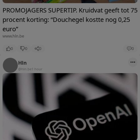
PROMOJAGERS SUPERTIP. Kruidvat geeft tot 75
procent korting: “Douchegel kostte nog 0,25
euro”
www.hln.be
0
0
0
0
Hln
@hln.be
1 hour