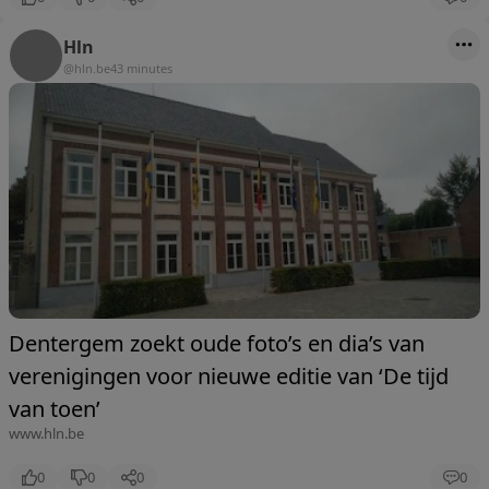
Hln
@hln.be
43 minutes
Dentergem zoekt oude foto’s en dia’s van
verenigingen voor nieuwe editie van ‘De tijd
van toen’
www.hln.be
0
0
0
0