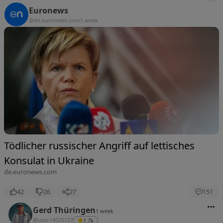
Euronews
@de.euronews.com
1 week
Tödlicher russischer Angriff auf lettisches
Konsulat in Ukraine
de.euronews.com
42
26
27
151
Gerd Thüringen
1 week
@user14526127
1.7k