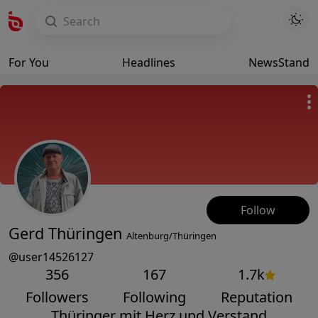
For You
Headlines
NewsStand
Follow
Gerd Thüringen
Altenburg/Thüringen
@user14526127
356
167
1.7k
Followers
Following
Reputation
Thüringer mit Herz und Verstand