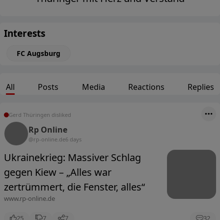
Interests
FC Augsburg
All
Posts
Media
Reactions
Replies
Gerd Thüringen disliked
Rp Online
@rp-online.de
6 days
Ukrainekrieg: Massiver Schlag
gegen Kiew – „Alles war
zertrümmert, die Fenster, alles“
www.rp-online.de
25
7
7
32