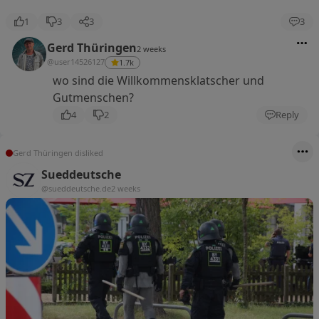
1
3
3
3
Gerd Thüringen
2 weeks
@user14526127
1.7k
wo sind die Willkommensklatscher und
Gutmenschen?
4
2
Reply
Gerd Thüringen disliked
Sueddeutsche
@sueddeutsche.de
2 weeks