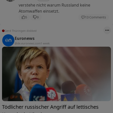
verstehe nicht warum Russland keine
Atomwaffen einsetzt.
5
9
13 Comments
Gerd Thüringen disliked
Euronews
@de.euronews.com
1 week
Tödlicher russischer Angriff auf lettisches