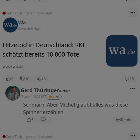
Gerd Thüringen commented
Wa
@wa.de
6 days
Hitzetod in Deutschland: RKI
schätzt bereits 10.000 Tote
www.wa.de
2
10
18
25
Gerd Thüringen
6 days
@user14526127
1.7k
Schmarn! Aber Michel glaubt alles was diese
Spinner erzählen.
5
1
Reply
Gerd Thüringen commented