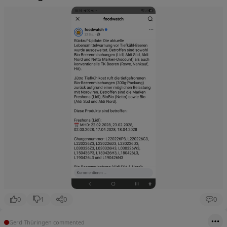
0
1
0
0
Gerd Thüringen commented