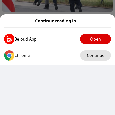
Regensburg: Messerangriff in Bankfiliale
Continue reading in...
www.sueddeutsche.de
1
3
3
3
Beloud App
Open
Gerd Thüringen commented
Chrome
Log in
Continue
Gerd Thüringen commented
Gerd Thüringen commented