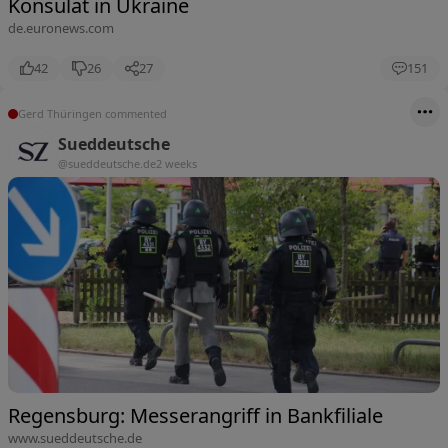
Konsulat in Ukraine
de.euronews.com
42
26
27
151
Gerd Thüringen commented
Sueddeutsche
@sueddeutsche.de
2 weeks
Regensburg: Messerangriff in Bankfiliale
www.sueddeutsche.de