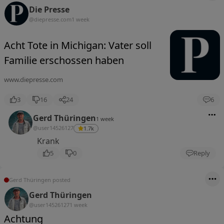
Die Presse
@diepresse.com
1 week
Acht Tote in Michigan: Vater soll
Familie erschossen haben
www.diepresse.com
3
16
24
6
Gerd Thüringen
1 week
@user14526127
1.7k
Krank
5
0
Reply
Gerd Thüringen posted
Gerd Thüringen
@user14526127
1 week
Achtung