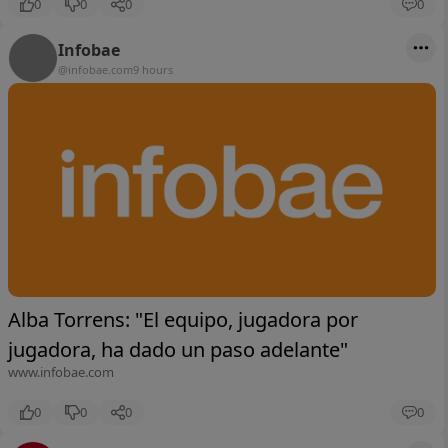
0
0
0
0
Infobae
@infobae.com
9 hours
Alba Torrens: "El equipo, jugadora por
jugadora, ha dado un paso adelante"
www.infobae.com
0
0
0
0