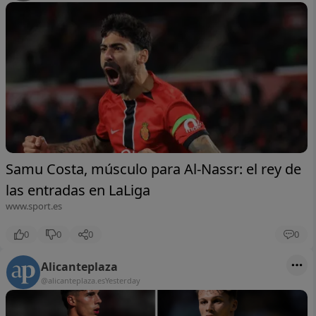
Samu Costa, músculo para Al-Nassr: el rey de
las entradas en LaLiga
www.sport.es
0
0
0
0
Alicanteplaza
@alicanteplaza.es
Yesterday