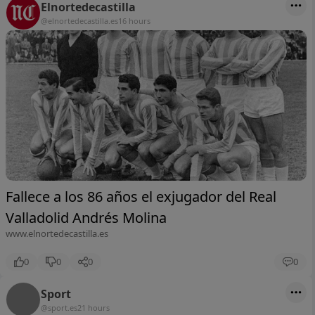
Elnortedecastilla
@elnortedecastilla.es
16 hours
Fallece a los 86 años el exjugador del Real
Valladolid Andrés Molina
www.elnortedecastilla.es
0
0
0
0
Sport
@sport.es
21 hours