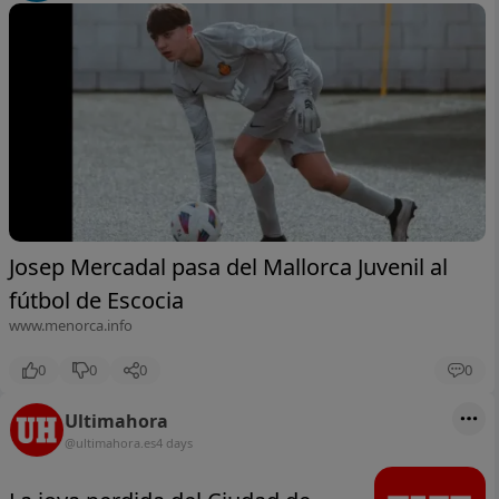
Josep Mercadal pasa del Mallorca Juvenil al
fútbol de Escocia
www.menorca.info
0
0
0
0
Ultimahora
@ultimahora.es
4 days