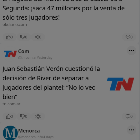
Segunda: ¡saca 47 millones por la venta de
sólo tres jugadores!
okdiario.com
0
0
0
0
Com
@tn.com.ar
Yesterday
Juan Sebastián Verón cuestionó la
decisión de River de separar a
jugadores del plantel: “No lo veo
bien”
tn.com.ar
0
0
0
0
Menorca
@menorca.info
4 days