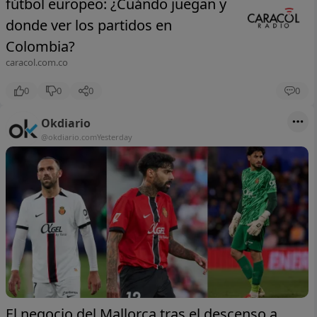
fútbol europeo: ¿Cuándo juegan y
donde ver los partidos en
Colombia?
caracol.com.co
0
0
0
0
Okdiario
@okdiario.com
Yesterday
El negocio del Mallorca tras el descenso a