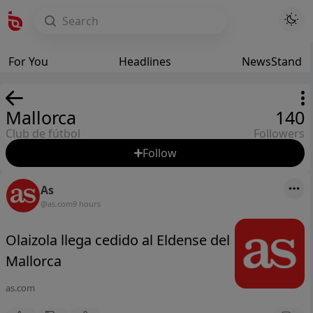
For You
Headlines
NewsStand
Mallorca
140
Club de fútbol
Followers
Follow
As
@as.com
9 hours
Olaizola llega cedido al Eldense del
Mallorca
as.com