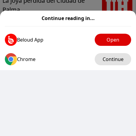
La joya perdida del Ciudad de
Palma
Continue reading in...
www.ultimahora.es
0
0
0
0
Beloud App
Open
Ultimahora
@ultimahora.es
4 days
Chrome
Log in
Continue
Los restauradores esperan que
agosto mejore un julio
«descafeinado»
www.ultimahora.es
0
0
0
0
Ideal
@ideal.es
5 days