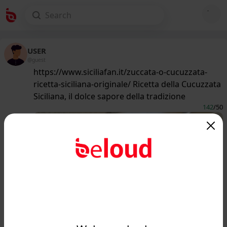
USER
@guest
https://www.siciliafan.it/zuccata-o-cucuzzata-
ricetta-siciliana-originale/ Ricetta della Cucuzzata
Siciliana, il dolce sapore della tradizione
142
/50