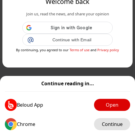
Welcome back
www.siciliafan.it
Join us, read the news, and share your opinion
Così antica, ma così unica: Cucuzzata
Siciliana, una ricetta da conoscere...
Public
Private
Continue with Email
By continuing, you agreed to our
Terms of use
and
Privacy policy
Add post
GIF
Continue reading in...
Beloud App
Open
Chrome
Continue