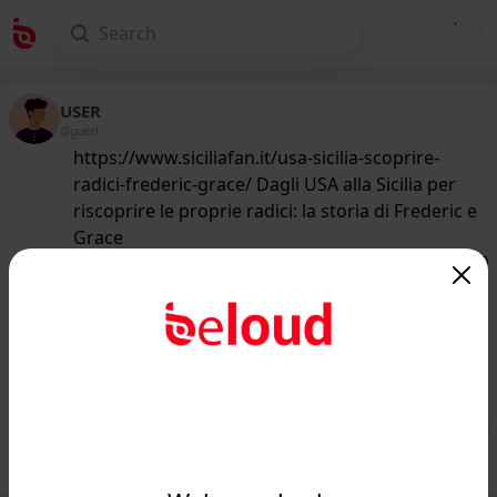
USER
@guest
https://www.siciliafan.it/usa-sicilia-scoprire-
radici-frederic-grace/ Dagli USA alla Sicilia per
riscoprire le proprie radici: la storia di Frederic e
Grace
156
/50
www.siciliafan.it
Partono dalla Florida per riscoprire le
proprie radici in Sicilia: la storia di
Frederic e...
Public
Private
Add post
GIF