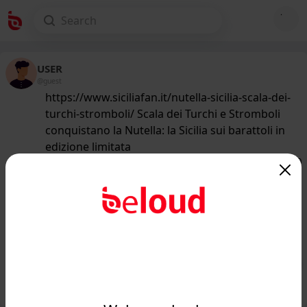
USER
@guest
https://www.siciliafan.it/nutella-sicilia-scala-dei-
turchi-stromboli/ Scala dei Turchi e Stromboli
conquistano la Nutella: la Sicilia sui barattoli in
edizione limitata
168
/50
www.siciliafan.it
Scala dei Turchi e Stromboli
conquistano la Nutella: la Sicilia sui
barattoli in edizione ...
Public
Private
Add post
GIF