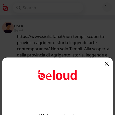
USER
@guest
https://www.siciliafan.it/non-templi-scoperta-
provincia-agrigento-storia-leggende-arte-
contemporanea/ Non solo Templi. Alla scoperta
della provincia di Agrigento: storia, leggende e
arte contemporanea
200
/50
www.siciliafan.it
Non solo Templi. Alla scoperta della
provincia di Agrigento: storia,
leggende e arte conte...
Public
Private
Add post
GIF