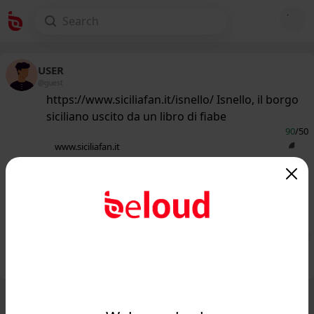
USER
@guest
https://www.siciliafan.it/isnello/ Isnello, il borgo
siciliano uscito da un libro di fiabe
90
/50
www.siciliafan.it
Sembra uscito da un libro di fiabe:
Isnello, un borgo da scoprire nel
cuore delle Madonie...
Public
Private
Add post
GIF