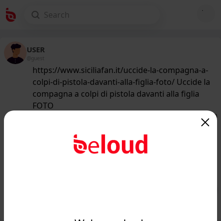
USER
@guest
https://www.siciliafan.it/uccide-la-compagna-a-
colpi-di-pistola-davanti-alla-figlia-foto/ Uccide la
compagna a colpi di pistola davanti alla figlia
FOTO
152
/50
www.siciliafan.it
Uccide la compagna davanti alla
figlia, che si è salvata con grande
furbizia FOTO...
Public
Private
Add post
GIF