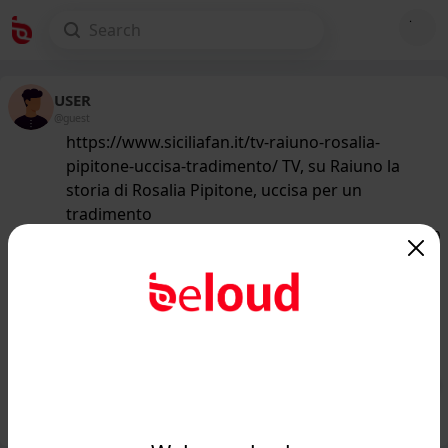
USER
@guest
https://www.siciliafan.it/tv-raiuno-rosalia-
pipitone-uccisa-tradimento/ TV, su Raiuno la
storia di Rosalia Pipitone, uccisa per un
tradimento
141
/50
www.siciliafan.it
TV, su Raiuno la storia di Rosalia
Pipitone, uccisa per un tradimento -
Siciliafan...
Public
Private
Add post
GIF