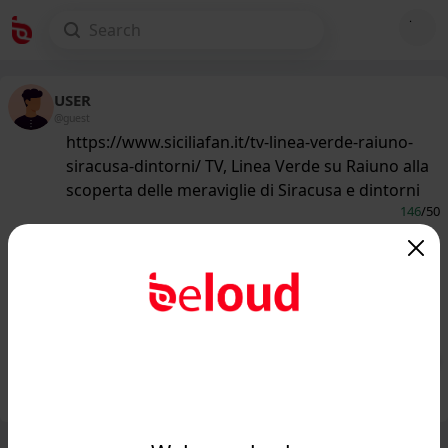
USER
@guest
https://www.siciliafan.it/tv-linea-verde-raiuno-
siracusa-dintorni/ TV, Linea Verde su Raiuno alla
scoperta delle meraviglie di Siracusa e dintorni
146
/50
www.siciliafan.it
TV, Linea Verde su Raiuno alla
scoperta delle meraviglie di Siracusa
e dintorni - Siciliaf...
Public
Private
Add post
GIF