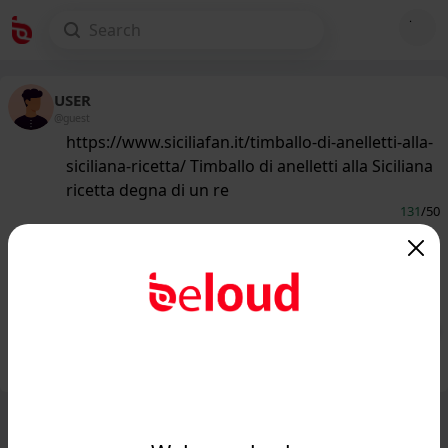
USER
@guest
https://www.siciliafan.it/timballo-di-anelletti-alla-
siciliana-ricetta/ Timballo di anelletti alla Siciliana
ricetta degna di un re
131
/50
www.siciliafan.it
Timballo di anelletti alla Siciliana, la
ricetta degna di un re!...
Public
Private
Add post
GIF