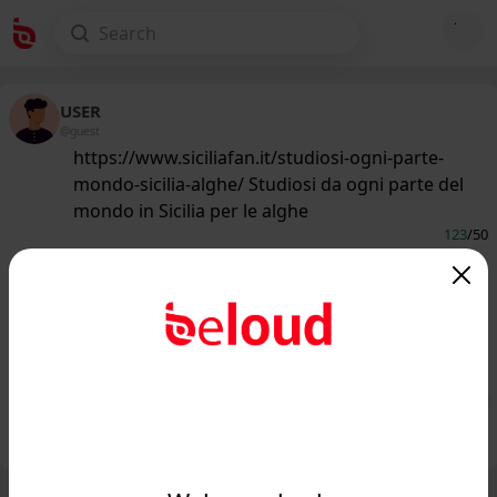
USER
@guest
https://www.siciliafan.it/studiosi-ogni-parte-
mondo-sicilia-alghe/ Studiosi da ogni parte del
mondo in Sicilia per le alghe
123
/50
www.siciliafan.it
In Sicilia ricercatori da ogni parte del
mondo per studiare una cosa unica:
ecco quale...
Public
Private
Add post
GIF