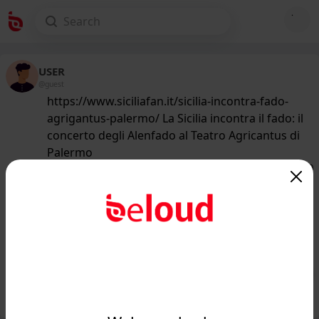
USER
@guest
https://www.siciliafan.it/sicilia-incontra-fado-
agrigantus-palermo/ La Sicilia incontra il fado: il
concerto degli Alenfado al Teatro Agricantus di
Palermo
155
/50
www.siciliafan.it
La Sicilia incontra il fado: il concerto
degli Alenfado al Teatro Agricantus di
Palermo - ...
Public
Private
Add post
GIF