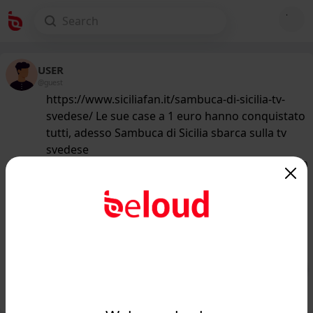
USER
@guest
https://www.siciliafan.it/sambuca-di-sicilia-tv-
svedese/ Le sue case a 1 euro hanno conquistato
tutti, adesso Sambuca di Sicilia sbarca sulla tv
svedese
152
/50
www.siciliafan.it
Con le case a 1 euro ha conquistato
tutti, adesso questo splendido borgo
siciliano torna i...
Public
Private
Add post
GIF