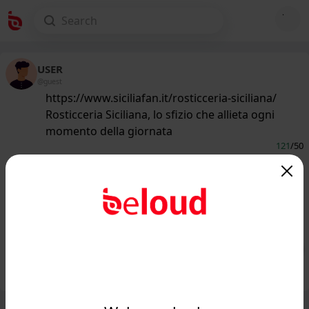
USER
@guest
https://www.siciliafan.it/rosticceria-siciliana/
Rosticceria Siciliana, lo sfizio che allieta ogni
momento della giornata
121
/50
www.siciliafan.it
In realtà sono "Pezzi" di cuore: c'è
sempre un buon motivo per
mangiare la Rosticceria Sic...
Public
Private
Add post
GIF