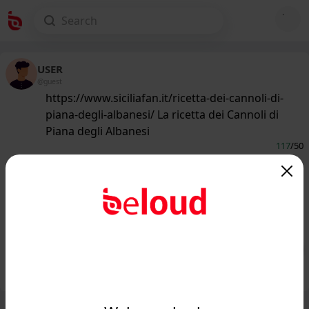
USER
@guest
https://www.siciliafan.it/ricetta-dei-cannoli-di-
piana-degli-albanesi/ La ricetta dei Cannoli di
Piana degli Albanesi
117
/50
www.siciliafan.it
La ricetta dei Cannoli di Piana degli
Albanesi: sarà amore al primo
assaggio...
Public
Private
Add post
GIF