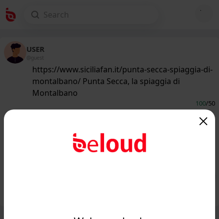
USER
@guest
https://www.siciliafan.it/punta-secca-spiaggia-di-
montalbano/ Punta Secca, la spiaggia di
Montalbano
100
/50
www.siciliafan.it
Amata da Montalbano, famosa in
tutto il mondo: Punta Secca,
un'iconica spiaggia siciliana...
Public
Private
Add post
GIF