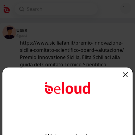
USER
@guest
https://www.siciliafan.it/premio-innovazione-
sicilia-comitato-scientifico-board-valutazione/
Premio Innovazione Sicilia, Elita Schillaci alla
guida del Comitato Tecnico Scientifico
180
/50
www.siciliafan.it
Premio Innovazione Sicilia, Elita
Schillaci alla guida del Comitato
Tecnico Scientifico - ...
Public
Private
Add post
GIF