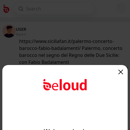
USER
@guest
https://www.siciliafan.it/palermo-concerto-
barocco-fabio-badalamenti/ Palermo, concerto
barocco nel segno del Regno delle Due Sicilie:
con Fabio Badalamenti
157
/50
www.siciliafan.it
Palermo, concerto barocco nel segno
del Regno delle Due Sicilie: con Fabio
Badalamenti - ...
Public
Private
Add post
GIF