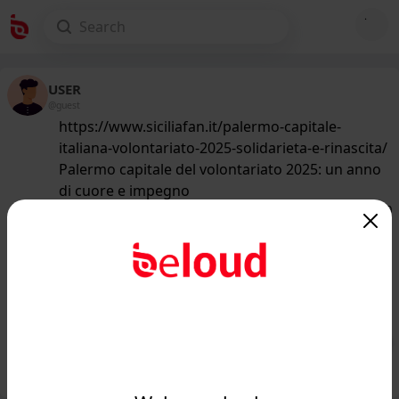
USER
@guest
https://www.siciliafan.it/palermo-capitale-
italiana-volontariato-2025-solidarieta-e-rinascita/
Palermo capitale del volontariato 2025: un anno
di cuore e impegno
161
/50
www.siciliafan.it
Palermo capitale del volontariato
2025: un anno di cuore e impegno -
Siciliafan...
Public
Private
Add post
GIF