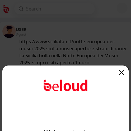
USER
@guest
https://www.siciliafan.it/notte-europea-dei-
musei-2025-sicilia-musei-aperture-straordinarie/
La Sicilia brilla nella Notte Europea dei Musei
2025: scopri i siti aperti a 1 euro
176
/50
www.siciliafan.it
La Sicilia brilla nella Notte Europea dei
Musei 2025: scopri i siti aperti a 1
euro - Sici...
Public
Private
Add post
GIF