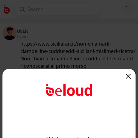
USER
@guest
https://www.siciliafan.it/non-chiamarli-
ciambelline-cuddureddi-siciliani-misilmeri-ricetta/
Non chiamarli ciambelline: i cuddureddi siciliani li
riconoscerai al primo morso
172
/50
www.siciliafan.it
Non è la ricetta delle ciambelline:
questi cuddureddi siciliani li
riconoscerai al primo m...
Public
Private
Add post
GIF