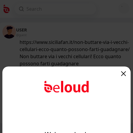
USER
@guest
https://www.siciliafan.it/non-buttare-via-i-vecchi-
cellulari-ecco-quanto-possono-farti-guadagnare/
Non buttare via i vecchi cellulari! Ecco quanto
possono farti guadagnare
171
/50
www.siciliafan.it
Non buttare via i vecchi cellulari! Ecco
quanto puoi guadagnare...
Public
Private
Add post
GIF