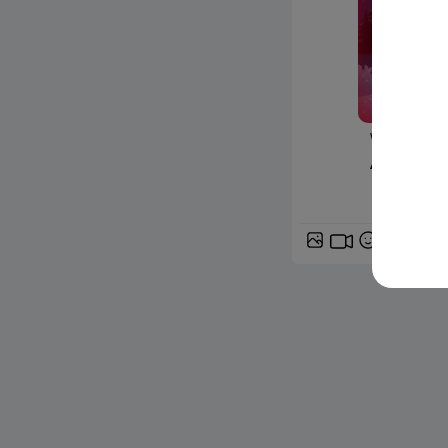
www.siciliafan
A Natale 
GIF