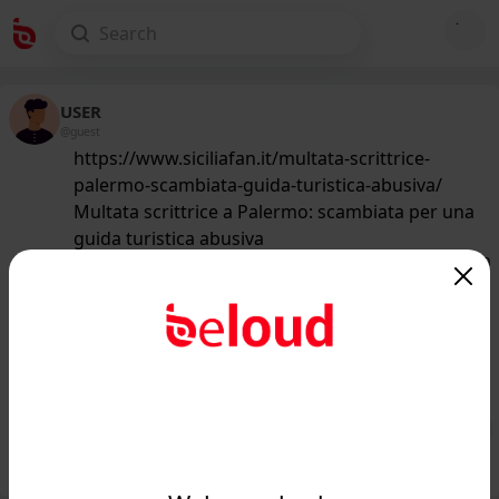
USER
@guest
https://www.siciliafan.it/multata-scrittrice-
palermo-scambiata-guida-turistica-abusiva/
Multata scrittrice a Palermo: scambiata per una
guida turistica abusiva
159
/50
www.siciliafan.it
Multata scrittrice a Palermo:
scambiata per una guida turistica
abusiva - Siciliafan...
Public
Private
Add post
GIF