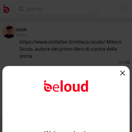
USER
@guest
https://www.siciliafan.it/miteco-siculo/ Miteco
Siculo, autore del primo libro di cucina della
storia
101
/50
www.siciliafan.it
Sapevi che l'autore del primo libro di
cucina della storia è siciliano?...
Public
Private
Add post
GIF