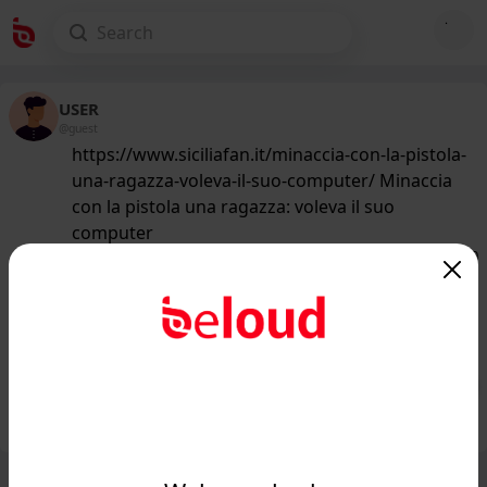
USER
@guest
https://www.siciliafan.it/minaccia-con-la-pistola-
una-ragazza-voleva-il-suo-computer/ Minaccia
con la pistola una ragazza: voleva il suo
computer
145
/50
www.siciliafan.it
Minaccia con la pistola una ragazza
per motivi banalissimi: arrestato...
Public
Private
Add post
GIF