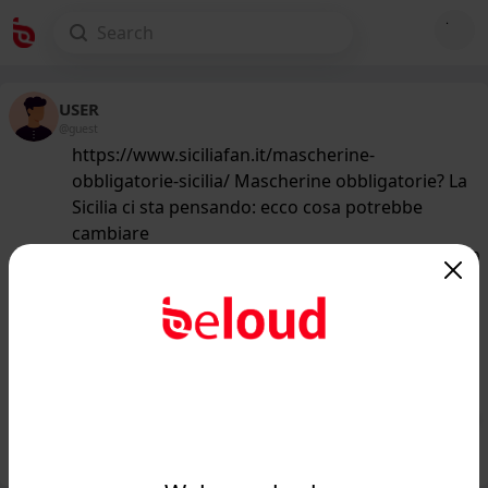
USER
@guest
https://www.siciliafan.it/mascherine-
obbligatorie-sicilia/ Mascherine obbligatorie? La
Sicilia ci sta pensando: ecco cosa potrebbe
cambiare
139
/50
www.siciliafan.it
Mascherine obbligatorie? La Sicilia ci
sta pensando: ecco cosa potrebbe
cambiare...
Public
Private
Add post
GIF