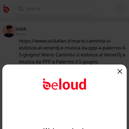
USER
@guest
https://www.siciliafan.it/mario-caminita-si-
esibisce-al-venerdj-e-musica-da-ppp-a-palermo-il-
5-giugno/ Mario Caminita si esibisce al VenerDj e
musica da PPP a Palermo il 5 giugno
178
/50
www.siciliafan.it
Mario Caminita si esibisce al VenerDj
e musica da PPP a Palermo il 5
giugno - Siciliafan...
Public
Private
Add post
GIF