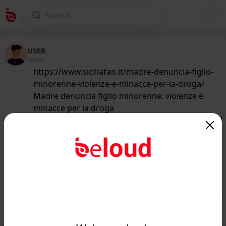
USER
@guest
https://www.siciliafan.it/madre-denuncia-figlio-
minorenne-violenze-e-minacce-per-la-droga/
Madre denuncia figlio minorenne: violenze e
minacce per la droga
155
/50
www.siciliafan.it
Tragedia in famiglia, madre denuncia
il figlio minorenne: ecco di cosa era
capace il ragaz...
Public
Private
Add post
GIF