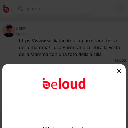
USER
@guest
https://www.siciliafan.it/luca-parmitano-festa-
della-mamma/ Luca Parmitano celebra la Festa
della Mamma con una foto della Sicilia
130
/50
www.siciliafan.it
Luca Parmitano celebra la Festa della
Mamma con una foto della Sicilia...
Public
Private
Add post
GIF