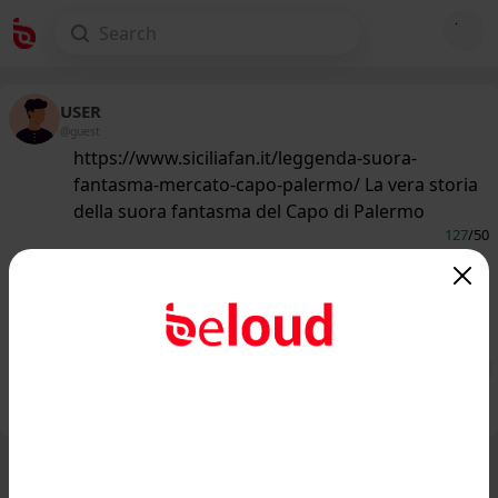
USER
@guest
https://www.siciliafan.it/leggenda-suora-
fantasma-mercato-capo-palermo/ La vera storia
della suora fantasma del Capo di Palermo
127
/50
www.siciliafan.it
La vera storia del Fantasma del
Mercato del Capo di Palermo...
Public
Private
Add post
GIF