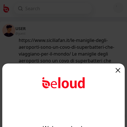
USER
@guest
https://www.siciliafan.it/le-maniglie-degli-
aeroporti-sono-un-covo-di-superbatteri-che-
viaggiano-per-il-mondo/ Le maniglie degli
aeroporti sono un covo di superbatteri che
viaggiano per il mondo
194
/50
www.siciliafan.it
Le maniglie dei bagni dell'aeroporto?
Sarebbe meglio non toccarle, ecco
perché...
Public
Private
Add post
GIF