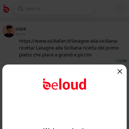
USER
@guest
https://www.siciliafan.it/lasagne-alla-siciliana-
ricetta/ Lasagne alla Siciliana ricetta del primo
piatto che piace a grandi e piccini
134
/50
www.siciliafan.it
Impossibile resistere: Lasagne alla
Siciliana, ricetta del primo piatto che
piace a grandi...
Public
Private
Add post
GIF