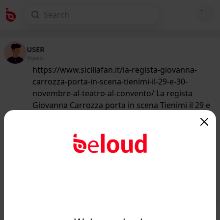
USER
@guest
https://www.siciliafan.it/la-regista-giovanna-
carrozza-porta-in-scena-tienimi-il-29-e-30-
novembre-al-teatro-al-convento/ La regista
Giovanna Carrozza porta in scena Tienimi il 29 e
30 novembre al Teatro Al Convento
214
/50
www.siciliafan.it
La regista Giovanna Carrozza porta in
scena Tienimi il 29 e 30 novembre al
Teatro Al Conve...
Public
Private
Add post
GIF