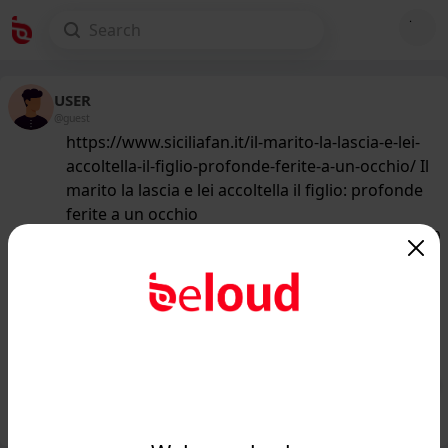
USER
@guest
https://www.siciliafan.it/il-marito-la-lascia-e-lei-
accoltella-il-figlio-profonde-ferite-a-un-occhio/ Il
marito la lascia e lei accoltella il figlio: profonde
ferite a un occhio
177
/50
www.siciliafan.it
Il marito la lascia e lei fa qualcosa di
assurdo e grave al figlio: era
depressa...
Public
Private
Add post
GIF