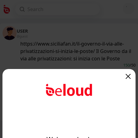
USER
@guest
https://www.siciliafan.it/il-governo-il-via-alle-
privatizzazioni-si-inizia-le-poste/ Il Governo da il
via alle privatizzazioni: si inizia con le Poste
150
/50
www.siciliafan.it
Il Governo da il via alle privatizzazioni:
si inizia con le Poste - Siciliafan...
Public
Private
Add post
GIF