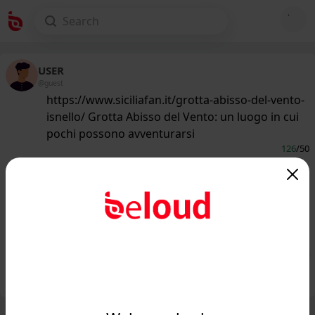
USER
@guest
https://www.siciliafan.it/grotta-abisso-del-vento-
isnello/ Grotta Abisso del Vento: un luogo in cui
pochi possono avventurarsi
126
/50
www.siciliafan.it
Una grotta grande e misteriosa:
l'Abisso del Vento è un luogo in cui
pochi possono avventu...
Public
Private
Add post
GIF