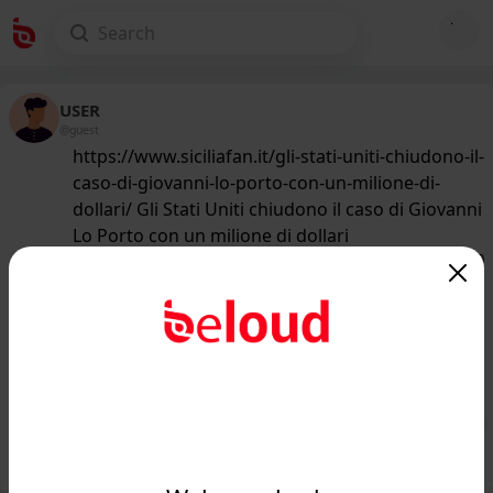
USER
@guest
https://www.siciliafan.it/gli-stati-uniti-chiudono-il-
caso-di-giovanni-lo-porto-con-un-milione-di-
dollari/ Gli Stati Uniti chiudono il caso di Giovanni
Lo Porto con un milione di dollari
186
/50
www.siciliafan.it
La morte di Giovanni Lo Porto: ecco
l'ultima decisione shock degli Stati
Uniti...
Public
Private
Add post
GIF