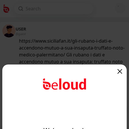
USER
@guest
https://www.siciliafan.it/gli-rubano-i-dati-e-
accendono-mutuo-a-sua-insaputa-truffato-noto-
medico-palermitano/ Gli rubano i dati e
accendono mutuo a sua insaputa: truffato noto
medico palermitano
195
/50
www.siciliafan.it
Truffato noto medico siciliano: ecco
cosa hanno fatto con i suoi dati...
Public
Private
Add post
GIF