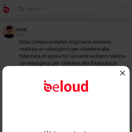
USER
@guest
https://www.siciliafan.it/giovane-siciliano-
realizza-un-videogioco-per-chiedere-alla-
fidanzata-di-sposarlo/ Giovane siciliano realizza
un videogioco per chiedere alla fidanzata di
sposarlo
188
/50
www.siciliafan.it
Giovane siciliano realizza un
videogioco per chiedere alla fidanzata
di sposarlo...
Public
Private
Add post
GIF