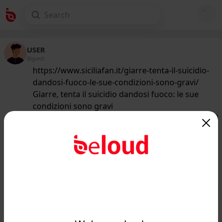
USER
@guest
https://www.siciliafan.it/giarre-tenta-il-suicidio-
dandosi-fuoco-le-sue-condizioni-sono-gravi/
Giarre, tenta il suicidio dandosi fuoco: le sue
condizioni sono gravi
164
/50
www.siciliafan.it
Compie il drammatico gesto davanti i
vicini di casa: è stata una questione di
attimi...
Public
Private
Add post
GIF