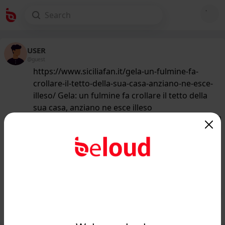
USER
@guest
https://www.siciliafan.it/gela-un-fulmine-fa-
crollare-il-tetto-della-sua-casa-anziano-ne-esce-
illeso/ Gela: un fulmine fa crollare il tetto della
sua casa, anziano ne esce illeso
178
/50
www.siciliafan.it
Un fulmine fa crollare il tetto della
sua casa, anziano ne esce
miracolosamente illeso...
Public
Private
Add post
GIF