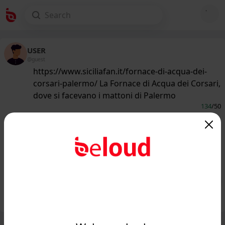
USER
@guest
https://www.siciliafan.it/fornace-di-acqua-dei-
corsari-palermo/ La Fornace di Acqua dei Corsari,
dove si facevano i mattoni di Palermo
134
/50
www.siciliafan.it
Il più antico e vasto complesso della
provincia di Palermo: la fornace di
Acqua dei Corsar...
Public
Private
Add post
GIF