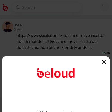
USER
@guest
https://www.siciliafan.it/fiocchi-di-neve-ricetta-
fior-di-mandorla/ Fiocchi di neve ricetta dei
dolcetti chiamati anche Fior di Mandorla
136
/50
www.siciliafan.it
Fiocchi di neve ricetta dei dolcetti
chiamati anche Fior di Mandorle...
Public
Private
Add post
GIF