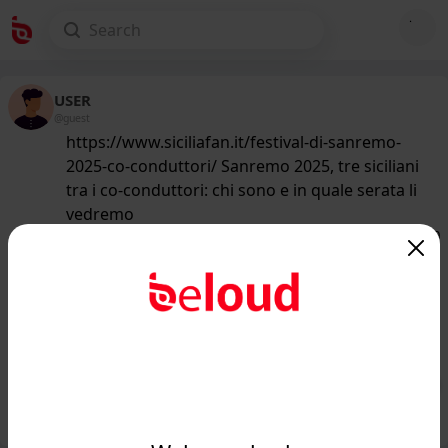
USER
@guest
https://www.siciliafan.it/festival-di-sanremo-
2025-co-conduttori/ Sanremo 2025, tre siciliani
tra i co-conduttori: chi sono e in quale serata li
vedremo
152
/50
www.siciliafan.it
Sanremo 2025, tre siciliani tra i co-
conduttori: ecco chi sono e in quale
serata li vedrem...
Public
Private
Add post
GIF