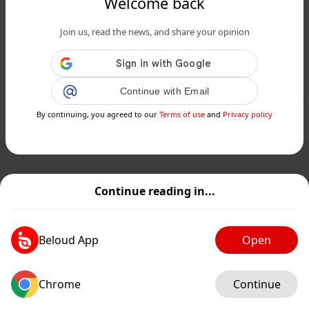
Welcome back
www.siciliafan.it
Da San Cataldo al sogno in Nazionale:
Join us, read the news, and share your opinion
è siciliano il calciatore più amato del
Venezuela...
Continue with Email
Public
Private
By continuing, you agreed to our
Terms of use
and
Privacy policy
Add post
GIF
Continue reading in...
Beloud App
Open
Chrome
Continue