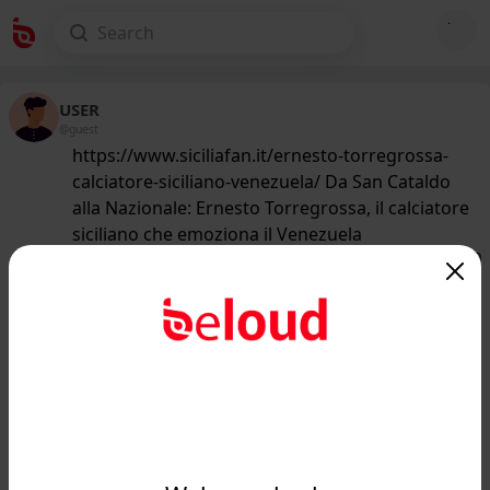
USER
@guest
https://www.siciliafan.it/ernesto-torregrossa-
calciatore-siciliano-venezuela/ Da San Cataldo
alla Nazionale: Ernesto Torregrossa, il calciatore
siciliano che emoziona il Venezuela
179
/50