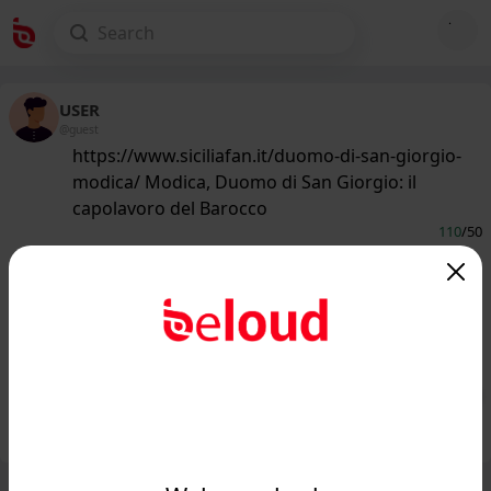
USER
@guest
https://www.siciliafan.it/duomo-di-san-giorgio-
modica/ Modica, Duomo di San Giorgio: il
capolavoro del Barocco
110
/50
www.siciliafan.it
Modica, ecco perché il Duomo di San
Giorgio è un capolavoro unico nel suo
genere...
Public
Private
Add post
GIF