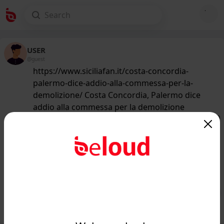
USER
@guest
https://www.siciliafan.it/costa-concordia-
palermo-dice-addio-alla-commessa-per-la-
demolizione/ Costa Concordia, Palermo dice
addio alla commessa per la demolizione
163
/50
www.siciliafan.it
Costa Concordia, Palermo dice addio
alla commessa per la demolizione -
Siciliafan...
Public
Private
Add post
GIF